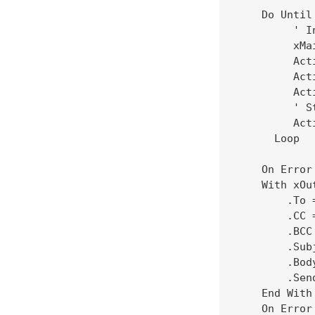
    Do Until
         ' I
         xMa
         Act
         Act
         Act
         ' S
         Act
      Loop

    On Error
    With xOut
        .To 
        .CC =
        .BCC 
        .Sub
        .Bod
        .Sen
    End With

    On Error 