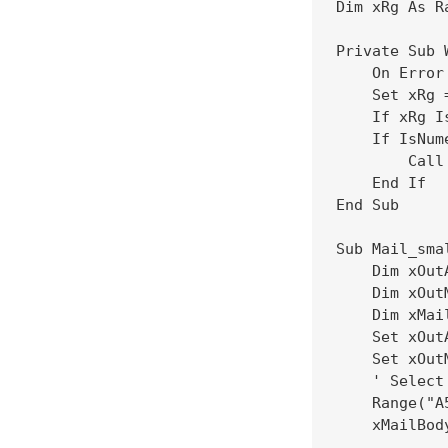
Dim xRg As Ra
Private Sub 
    On Error
    Set xRg 
    If xRg I
    If IsNum
        Call
    End If

End Sub

Sub Mail_sma
    Dim xOut
    Dim xOut
    Dim xMai
    Set xOut
    Set xOut
    ' Select
    Range("A5
    xMailBod
            