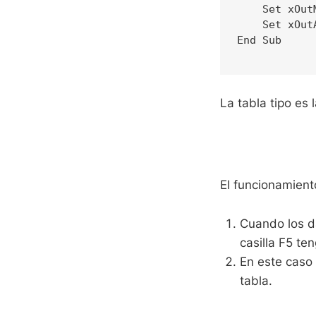
    Set xOut
    Set xOut
End Sub

La tabla tipo es 
El funcionamient
Cuando los da
casilla F5 te
En este caso 
tabla.