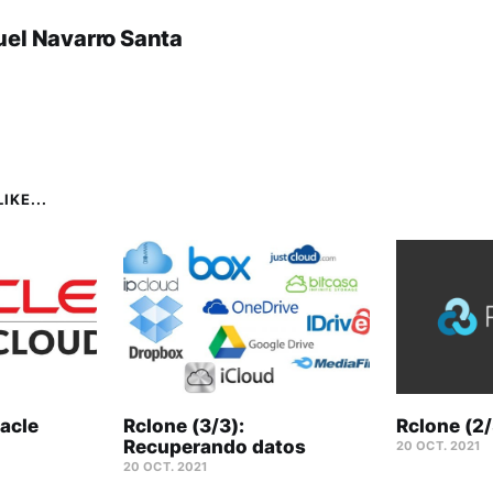
el Navarro Santa
IKE...
acle
Rclone (3/3):
Rclone (2/
Recuperando datos
20 OCT. 2021
20 OCT. 2021