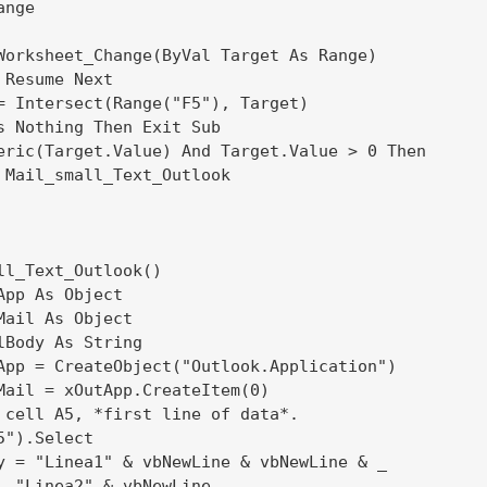
nge

Worksheet_Change(ByVal Target As Range)

 Resume Next

= Intersect(Range("F5"), Target)

s Nothing Then Exit Sub

eric(Target.Value) And Target.Value > 0 Then

 Mail_small_Text_Outlook

ll_Text_Outlook()

App As Object

Mail As Object

lBody As String

App = CreateObject("Outlook.Application")

Mail = xOutApp.CreateItem(0)

 cell A5, *first line of data*.

").Select

y = "Linea1" & vbNewLine & vbNewLine & _

  "Linea2" & vbNewLine
