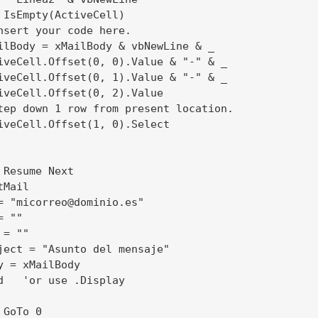
 IsEmpty(ActiveCell)

nsert your code here.

ilBody = xMailBody & vbNewLine & _

iveCell.Offset(0, 0).Value & "-" & _

iveCell.Offset(0, 1).Value & "-" & _

iveCell.Offset(0, 2).Value

tep down 1 row from present location.

iveCell.Offset(1, 0).Select

 Resume Next

Mail

= "
micorreo@dominio.es
"

 ""

= ""

ject = "Asunto del mensaje"

y = xMailBody

d   'or use .Display

GoTo 0
