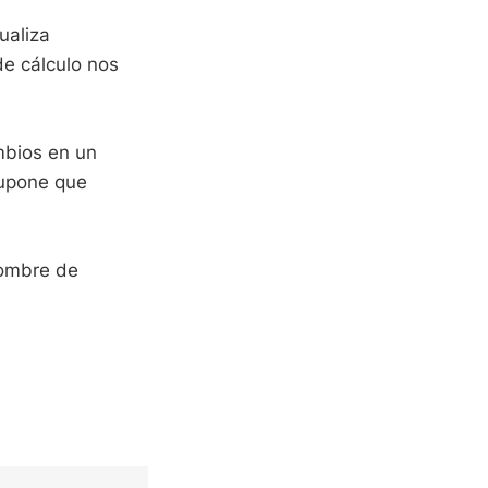
ualiza
de cálculo nos
mbios en un
supone que
nombre de