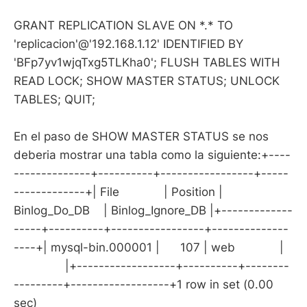
GRANT REPLICATION SLAVE ON *.* TO
'replicacion'@'192.168.1.12' IDENTIFIED BY
'BFp7yv1wjqTxg5TLKha0'; FLUSH TABLES WITH
READ LOCK; SHOW MASTER STATUS; UNLOCK
TABLES; QUIT;
En el paso de SHOW MASTER STATUS se nos
deberia mostrar una tabla como la siguiente:+----
--------------+----------+-----------------+-----
-------------+| File | Position |
Binlog_Do_DB | Binlog_Ignore_DB |+-------------
-----+----------+-----------------+--------------
----+| mysql-bin.000001 | 107 | web |
|+------------------+----------+--------
---------+------------------+1 row in set (0.00
sec)