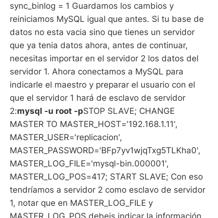
sync_binlog = 1 Guardamos los cambios y
reiniciamos MySQL igual que antes. Si tu base de
datos no esta vacia sino que tienes un servidor
que ya tenia datos ahora, antes de continuar,
necesitas importar en el servidor 2 los datos del
servidor 1. Ahora conectamos a MySQL para
indicarle el maestro y preparar el usuario con el
que el servidor 1 hará de esclavo de servidor
2:
mysql -u root -p
STOP SLAVE; CHANGE
MASTER TO MASTER_HOST='192.168.1.11',
MASTER_USER='replicacion',
MASTER_PASSWORD='BFp7yv1wjqTxg5TLKha0',
MASTER_LOG_FILE='mysql-bin.000001',
MASTER_LOG_POS=417; START SLAVE; Con eso
tendríamos a servidor 2 como esclavo de servidor
1, notar que en MASTER_LOG_FILE y
MASTER_LOG_POS debeis indicar la información