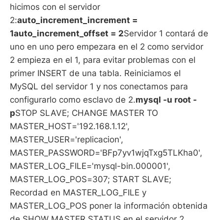
hicimos con el servidor
2:
auto_increment_increment =
1auto_increment_offset = 2
Servidor 1 contará de
uno en uno pero empezara en el 2 como servidor
2 empieza en el 1, para evitar problemas con el
primer INSERT de una tabla. Reiniciamos el
MySQL del servidor 1 y nos conectamos para
configurarlo como esclavo de 2.
mysql -u root -
p
STOP SLAVE; CHANGE MASTER TO
MASTER_HOST='192.168.1.12',
MASTER_USER='replicacion',
MASTER_PASSWORD='BFp7yv1wjqTxg5TLKha0',
MASTER_LOG_FILE='mysql-bin.000001',
MASTER_LOG_POS=307; START SLAVE;
Recordad en MASTER_LOG_FILE y
MASTER_LOG_POS poner la información obtenida
de SHOW MASTER STATUS en el servidor 2.